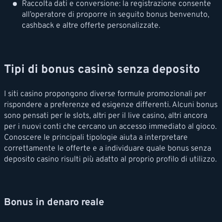
Raccolta dati e conversione: la registrazione consente
all’operatore di proporre in seguito bonus benvenuto,
cashback e altre offerte personalizzate.
Tipi di bonus casinò senza deposito
I siti casino propongono diverse formule promozionali per
rispondere a preferenze ed esigenze differenti. Alcuni bonus
sono pensati per le slots, altri per il live casino, altri ancora
per i nuovi conti che cercano un accesso immediato al gioco.
Conoscere le principali tipologie aiuta a interpretare
correttamente le offerte e a individuare quale bonus senza
deposito casino risulti più adatto al proprio profilo di utilizzo.
Bonus in denaro reale