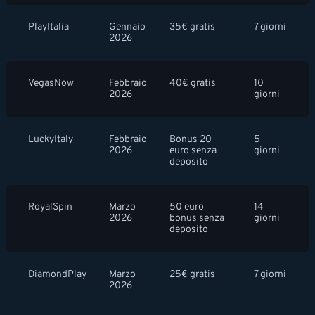
PlayItalia
Gennaio
35€ gratis
7 giorni
2026
VegasNow
Febbraio
40€ gratis
10
2026
giorni
LuckyItaly
Febbraio
Bonus 20
5
2026
euro senza
giorni
deposito
RoyalSpin
Marzo
50 euro
14
2026
bonus senza
giorni
deposito
DiamondPlay
Marzo
25€ gratis
7 giorni
2026