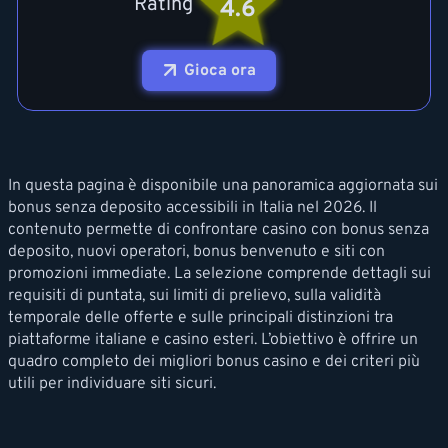
Rating
4.6
Gioca ora
In questa pagina è disponibile una panoramica aggiornata sui
bonus senza deposito accessibili in Italia nel 2026. Il
contenuto permette di confrontare casino con bonus senza
deposito, nuovi operatori, bonus benvenuto e siti con
promozioni immediate. La selezione comprende dettagli sui
requisiti di puntata, sui limiti di prelievo, sulla validità
temporale delle offerte e sulle principali distinzioni tra
piattaforme italiane e casino esteri. L’obiettivo è offrire un
quadro completo dei migliori bonus casino e dei criteri più
utili per individuare siti sicuri.