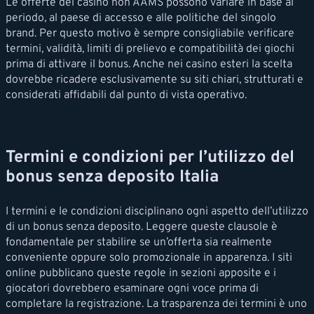
Le offerte dei casino non AAMS possono variare in base al
periodo, al paese di accesso e alle politiche del singolo
brand. Per questo motivo è sempre consigliabile verificare
termini, validità, limiti di prelievo e compatibilità dei giochi
prima di attivare il bonus. Anche nei casino esteri la scelta
dovrebbe ricadere esclusivamente su siti chiari, strutturati e
considerati affidabili dal punto di vista operativo.
Termini e condizioni per l’utilizzo del
bonus senza deposito Italia
I termini e le condizioni disciplinano ogni aspetto dell’utilizzo
di un bonus senza deposito. Leggere queste clausole è
fondamentale per stabilire se un’offerta sia realmente
conveniente oppure solo promozionale in apparenza. I siti
online pubblicano queste regole in sezioni apposite e i
giocatori dovrebbero esaminare ogni voce prima di
completare la registrazione. La trasparenza dei termini è uno