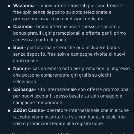
Wazamba
– i nuovi utenti registrati possono trovare
free spin senza deposito su slots selezionate e
promozioni iniziali con condizioni dedicate.
Cazimbo
– brand internazionale spesso associato a
bonus gratuiti, giri promozionali e offerte per il primo
accesso al conto di gioco.
Booi
– piattaforma estera che può includere bonus
senza deposito, free spin e campagne rivolte ai nuovi
conti online.
Nomini
– casino estero noto per promozioni di ingresso
che possono comprendere giri gratis su giochi
selezionati.
Spinanga
– sito internazionale con offerte promozionali
per nuovi account, spesso basate su spin omaggio e
campagne temporanee.
22Bet Casino
– operatore internazionale che in alcune
raccolte viene inserito tra i siti con bonus iniziali, free
spin o promozioni legate alla registrazione.