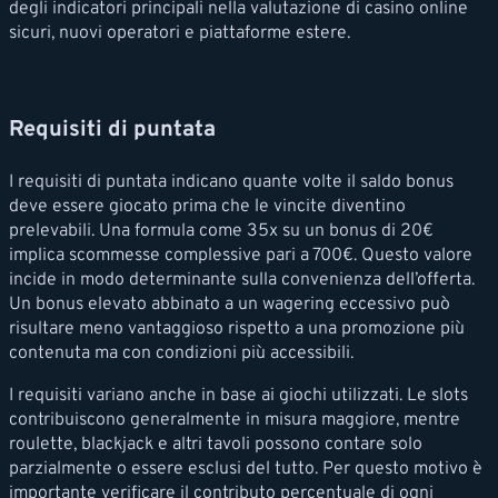
degli indicatori principali nella valutazione di casino online
sicuri, nuovi operatori e piattaforme estere.
Requisiti di puntata
I requisiti di puntata indicano quante volte il saldo bonus
deve essere giocato prima che le vincite diventino
prelevabili. Una formula come 35x su un bonus di 20€
implica scommesse complessive pari a 700€. Questo valore
incide in modo determinante sulla convenienza dell’offerta.
Un bonus elevato abbinato a un wagering eccessivo può
risultare meno vantaggioso rispetto a una promozione più
contenuta ma con condizioni più accessibili.
I requisiti variano anche in base ai giochi utilizzati. Le slots
contribuiscono generalmente in misura maggiore, mentre
roulette, blackjack e altri tavoli possono contare solo
parzialmente o essere esclusi del tutto. Per questo motivo è
importante verificare il contributo percentuale di ogni