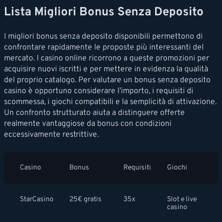
Lista Migliori Bonus Senza Deposito
I migliori bonus senza deposito disponibili permettono di
confrontare rapidamente le proposte più interessanti del
mercato. I casino online ricorrono a queste promozioni per
acquisire nuovi iscritti e per mettere in evidenza la qualità
del proprio catalogo. Per valutare un bonus senza deposito
casino è opportuno considerare l’importo, i requisiti di
scommessa, i giochi compatibili e la semplicità di attivazione.
Un confronto strutturato aiuta a distinguere offerte
realmente vantaggiose da bonus con condizioni
eccessivamente restrittive.
Casino
Bonus
Requisiti
Giochi
StarCasino
25€ gratis
35x
Slot e live
casino