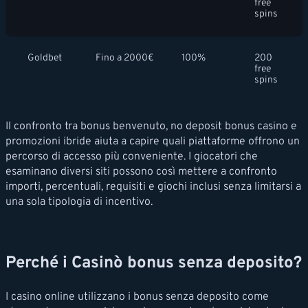
free
spins
Goldbet
Fino a 2000€
100%
200
free
spins
Il confronto tra bonus benvenuto, no deposit bonus casino e
promozioni ibride aiuta a capire quali piattaforme offrono un
percorso di accesso più conveniente. I giocatori che
esaminano diversi siti possono così mettere a confronto
importi, percentuali, requisiti e giochi inclusi senza limitarsi a
una sola tipologia di incentivo.
Perché i Casinò bonus senza deposito?
I casino online utilizzano i bonus senza deposito come