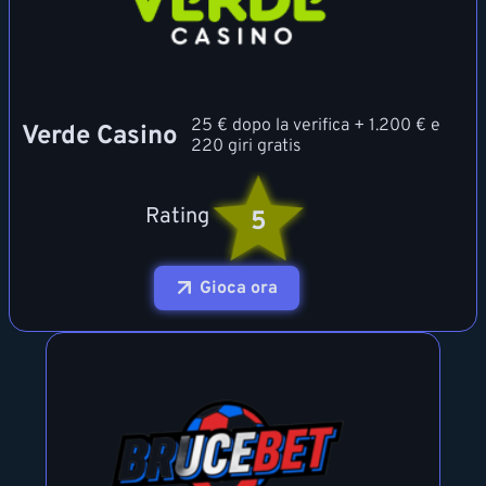
25 € dopo la verifica + 1.200 € e
Verde Casino
220 giri gratis
Rating
5
Gioca ora