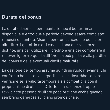
Durata del bonus
La durata stabilisce per quanto tempo il bonus rimane
disponibile e entro quale periodo devono essere completati i
requisiti di puntata. Alcuni operatori concedono poche ore,
altri diversi giorni. In molti casi esistono due scadenze
distinte: una per utilizzare il credito e una per completare il
rollover. Ignorare questa differenza può portare alla perdita
del bonus e delle eventuali vincite maturate.
La gestione del tempo assume quindi un ruolo rilevante. Chi
confronta bonus senza deposito casino dovrebbe sempre
verificare se la validità temporale sia compatibile con il
proprio ritmo di utilizzo. Offerte con scadenze troppo
ravvicinate possono risultare poco pratiche anche quando
sembrano generose sul piano promozionale.