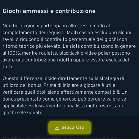
Giochi ammessi e contribuzione
Non tutti i giochi partecipano allo stesso modo al
completamento dei requisiti. Molti casino escludono alcuni
tavoli o riducono il contributo percentuale dei giochi con
ritorno teorico più elevato. Le slots contribuiscono in genere
al 100%, mentre roulette, blackjack o video poker possono
avere una contribuzione ridotta oppure essere esclusi del
tutto.
Questa differenza incide direttamente sulla strategia di
utilizzo del bonus. Prima di iniziare a giocare è utile
verificare quali titoli siano effettivamente compatibili. Un
bonus presentato come generoso può perdere valore se
applicabile esclusivamente a una lista molto ristretta di
giochi selezionati.
Gioca Ora